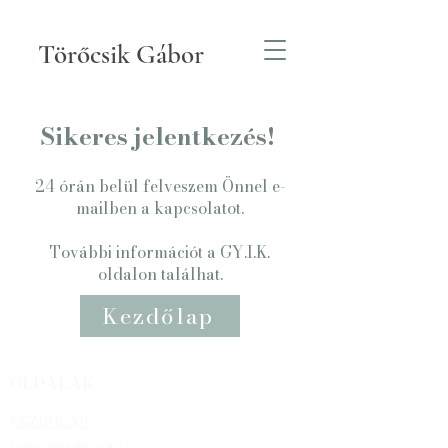
Törőcsik Gábor
Sikeres jelentkezés!
24 órán belül felveszem Önnel e-
mailben a kapcsolatot.
További információt a GY.I.K.
oldalon találhat.
Kezdőlap
OLDALAK
KEZDŐLAP