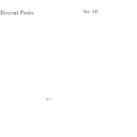
See All
Recent Posts
OLDALAK
KEZDŐLAP
BEMUTATKOZÁS