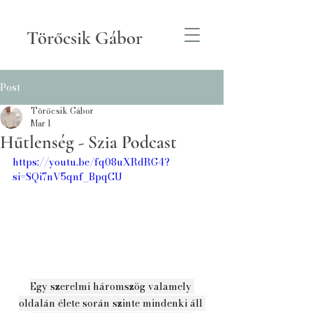
Törőcsik Gábor
Post
Törőcsik Gábor
Mar 1
Hűtlenség - Szia Podcast
https://youtu.be/fq08uXRdRG4?
si=SQi7nV5qnf_BpqCU
Egy szerelmi háromszög valamely 
oldalán élete során szinte mindenki áll 