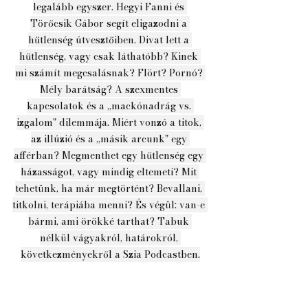
legalább egyszer. Hegyi Fanni és 
Törőcsik Gábor segít eligazodni a 
hűtlenség útvesztőiben. Divat lett a 
hűtlenség, vagy csak láthatóbb? Kinek 
mi számít megcsalásnak? Flört? Pornó? 
Mély barátság? A szexmentes 
kapcsolatok és a „mackónadrág vs. 
izgalom" dilemmája. Miért vonzó a titok, 
az illúzió és a „másik arcunk" egy 
afférban? Megmenthet egy hűtlenség egy 
házasságot, vagy mindig eltemeti? Mit 
tehetünk, ha már megtörtént? Bevallani, 
titkolni, terápiába menni? És végül: van-e 
bármi, ami örökké tarthat? Tabuk 
nélkül vágyakról, határokról, 
következményekről a Szia Podcastben.