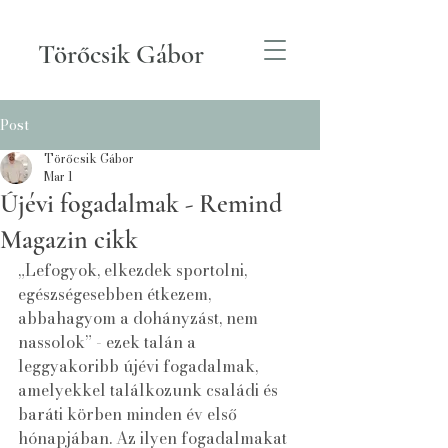
Törőcsik Gábor
Post
Törőcsik Gábor
Mar 1
Újévi fogadalmak - Remind
Magazin cikk
„Lefogyok, elkezdek sportolni, 
egészségesebben étkezem, 
abbahagyom a dohányzást, nem 
nassolok” - ezek talán a 
leggyakoribb újévi fogadalmak, 
amelyekkel találkozunk családi és 
baráti körben minden év első 
hónapjában. Az ilyen fogadalmakat 