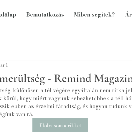
zdőlap
Bemutatkozás
Miben segítek?
Ár
ar 1
imerültség - Remind Magazin
ség, különösen a tél végére egyáltalán nem ritka je
uk körül, hogy miért vagyunk sebezhetőbbek a téli hó
tszik ebben az érzelmi fáradtság, és hogyan tudunk 
égünk van rá.
Elolvasom a cikket