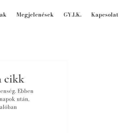
ak
Megjelenések
GY.I.K.
Kapcsolat
 cikk
lenség. Ebben 
napok után, 
valóban 