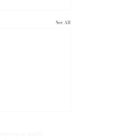
See All
tintson az alábbi