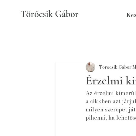
Törőcsik Gábor
Ke
Törőcsik Gábor
M
Érzelmi k
Az érzelmi kimerült
a cikkben azt járj
milyen szerepet já
pihenni, ha lehetős